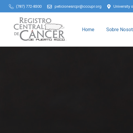
(787) 772-8300
peticionesrcpr@cccupr.org
University 
Home
Sobre Nosot