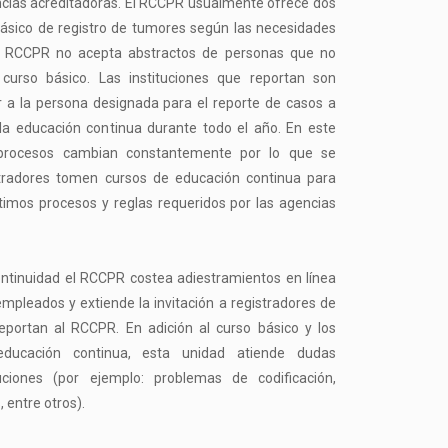
ncias acreditadoras. El RCCPR usualmente ofrece dos
básico de registro de tumores según las necesidades
 El RCCPR no acepta abstractos de personas que no
curso básico. Las instituciones que reportan son
 a la persona designada para el reporte de casos a
a la educación continua durante todo el año. En este
 procesos cambian constantemente por lo que se
stradores tomen cursos de educación continua para
ltimos procesos y reglas requeridos por las agencias
ntinuidad el RCCPR costea adiestramientos en línea
empleados y extiende la invitación a registradores de
reportan al RCCPR. En adición al curso básico y los
educación continua, esta unidad atiende dudas
tuciones (por ejemplo: problemas de codificación,
 entre otros).