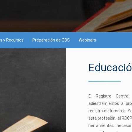
s y Recursos
Preparación de ODS
Webinars
Educaci
El Registro Centra
adiestramientos a pr
registro de tumores. Y
esta profesión, el RCCPR
herramientas necesar