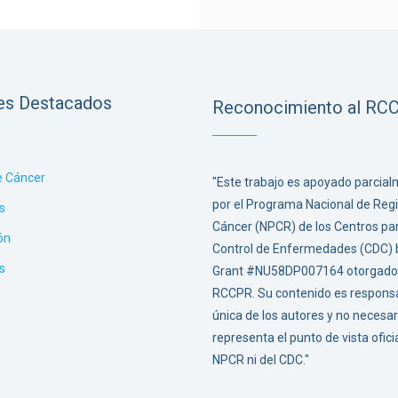
es Destacados
Reconocimiento al RC
e Cáncer
"Este trabajo es apoyado parcia
por el Programa Nacional de Regi
s
Cáncer (NPCR) de los Centros par
ón
Control de Enfermedades (CDC) b
s
Grant #NU58DP007164 otorgado 
RCCPR. Su contenido es responsa
única de los autores y no neces
representa el punto de vista ofici
NPCR ni del CDC."