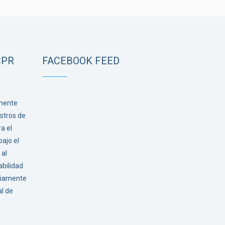
CPR
FACEBOOK FEED
lmente
stros de
a el
ajo el
al
bilidad
ariamente
al de