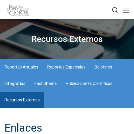
Recursos Externos
Reportes Anuales
Reportes Especiales
Boletines
Infografías
Fact Sheets
Publicaciones Científicas
Recursos Externos
Enlaces