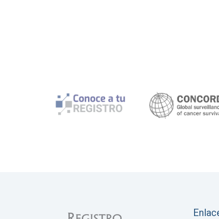
Enlac