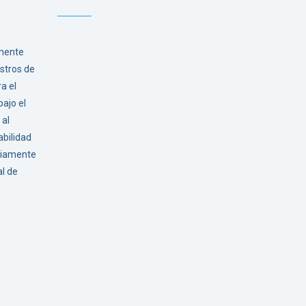
lmente
stros de
a el
ajo el
al
bilidad
ariamente
al de