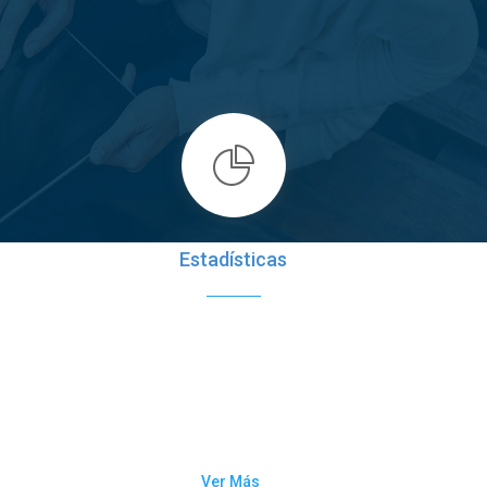
Estadísticas
na de
En este sección encontrarán
ce
publicaciones con los datos
el
estadísticos sobre el cáncer en
Puerto Rico en el período de cinco
.
años más reciente.
Ver Más