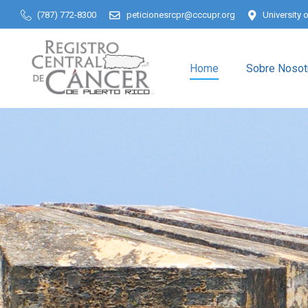
(787) 772-8300
peticionesrcpr@cccupr.org
University 
Home
Sobre Nosot