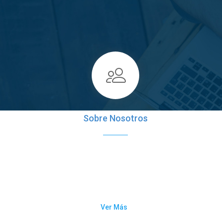
Sobre Nosotros
El Registro Central de Cáncer de
Los 
Puerto Rico (RCCPR) es un
Cán
programa del Departamento de
Salud establecido en virtud de...
Ver Más