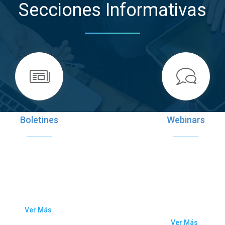
Secciones Informativas
Boletines
Webinars
datos del Registro Central de
La Asociación Norteamerica
cer de Puerto Rico han sido
Registros de Cáncer ofre
utilizados en diversas
seminarios en línea para 
publicaciones cuyo...
adiestramiento de los
registradores de tumores
Ver Más
Ver Más