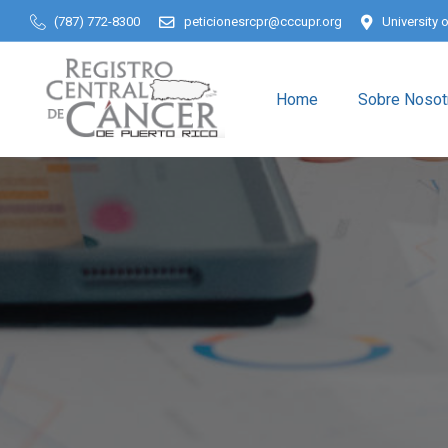
(787) 772-8300
peticionesrcpr@cccupr.org
University 
Home
Sobre Nosot