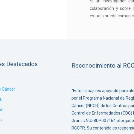
Si un investigador e
colaboración y sobre 
estudio puede comunica
es Destacados
Reconocimiento al RC
e Cáncer
"Este trabajo es apoyado parcia
por el Programa Nacional de Regi
s
Cáncer (NPCR) de los Centros par
ón
Control de Enfermedades (CDC) b
s
Grant #NU58DP007164 otorgado 
RCCPR. Su contenido es responsa