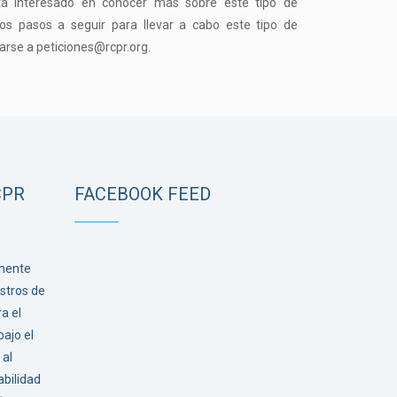
stá interesado en conocer más sobre este tipo de
los pasos a seguir para llevar a cabo este tipo de
rse a peticiones@rcpr.org.
CPR
FACEBOOK FEED
lmente
stros de
a el
ajo el
al
bilidad